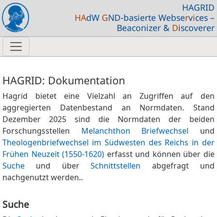
HAGRID
HA
dW
G
ND-basierte Webse
r
v
i
ces –
Beaconizer &
D
iscoverer
HAGRID: Dokumentation
Hagrid bietet eine Vielzahl an Zugriffen auf den
aggregierten Datenbestand an Normdaten. Stand
Dezember 2025 sind die Normdaten der beiden
Forschungsstellen
Melanchthon Briefwechsel
und
Theologenbriefwechsel im Südwesten des Reichs in der
Frühen Neuzeit (1550-1620)
erfasst und können über die
Suche
und über
Schnittstellen
abgefragt und
nachgenutzt werden..
Suche